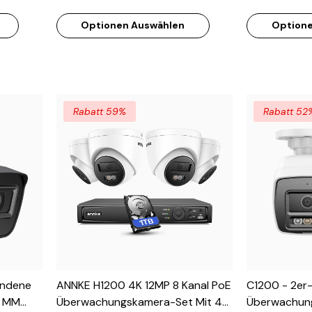
/1.2
Nachtsicht, F/1.2 Superblende, 4-
Nachtsicht, 
Optionen Auswählen
Optione
In-1 Ausgangssignal, Eingebautes
In-1 Ausgang
tes
Mikrofon, IP67 Wetterfest
Mikrofon, IP
Rabatt 59%
Rabatt 52
undene
ANNKE H1200 4K 12MP 8 Kanal PoE
C1200 - 2er
6 MM
Überwachungskamera-Set Mit 4
Überwachun