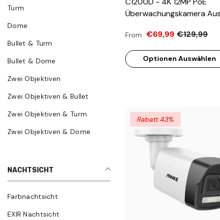
C1200D - 4K 12MP PoE
Turm
Überwachungskamera Au
Dome, Farbe & IR Nachtsic
Dome
€69,99
€129,99
From
Erkennung Von Menschen
Bullet & Turm
Fahrzeugen, H.265+, Eing
Optionen Auswählen
Mikrofon, Max. 512 GB Loka
Bullet & Dome
Speicher, IP67 & IK08
Zwei Objektiven
Zwei Objektiven & Bullet
Zwei Objektiven & Turm
Rabatt 43%
Zwei Objektiven & Dome
NACHTSICHT
Farbnachtsicht
EXIR Nachtsicht