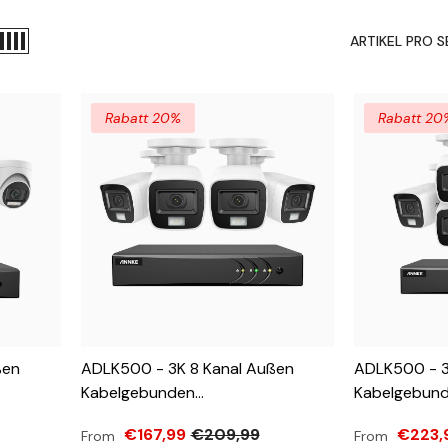
ARTIKEL PRO S
Rabatt 20%
Rabatt 20
ßen
ADLK500 - 3K 8 Kanal Außen
ADLK500 - 3
Kabelgebunden
Kabelgebun
 Mit 4
Überwachungskamera-Set Mit 4
Überwachung
€167,99
€209,99
€223,
From
From
Kameras,
Kameras, Zwei Lichtern
Kameras, Zwe