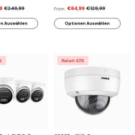
achtsicht, Erkennung
Farbe & IR Nachtsicht, Erkennung
9
€249,99
€64,99
€129,99
From
n & Fahrzeugen,
Von Menschen & Fahrzeugen,
ebautes Mikrofon,
H.265+, Eingebautes Mikrofon,
n Auswählen
Optionen Auswählen
Lokaler Speicher, IP67
Max. 512 GB Lokaler Speicher, IP67
%
Rabatt 43%