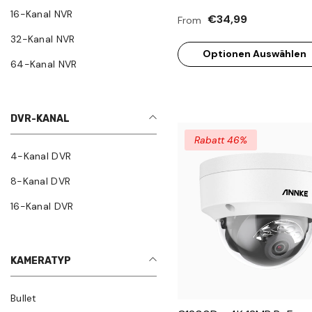
Objektiv, 20 Meter Infraro
16-Kanal NVR
€34,99
From
Nachtsicht, 4-In-1-
32-Kanal NVR
Ausgangssignal, IP67
Optionen Auswählen
64-Kanal NVR
DVR-KANAL
Rabatt 46%
4-Kanal DVR
8-Kanal DVR
16-Kanal DVR
KAMERATYP
Bullet