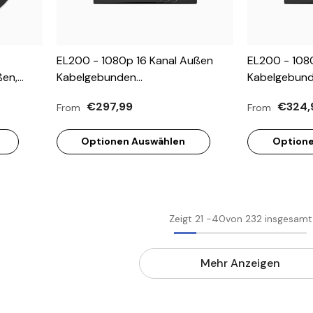
EL200 - 1080p 16 Kanal Außen
EL200 - 108
en,
Kabelgebunden
Kabelgebun
rture
Überwachungskamera-Set Mit 10
Überwachung
€297,99
€324,
From
From
it Sirene
Kameras, Intelligenter DVR Mit
Kameras, Int
-Audio,
Erkennung Von Menschen &
Erkennung V
Optionen Auswählen
Optione
Fahrzeugen, 20 Meter Infrarot-
Fahrzeugen, 
Nachtsicht, 4-In-1-
Nachtsicht, 
Ausgangssignal, IP67
Ausgangssign
Zeigt
21
-
40
von 232 insgesamt
Mehr Anzeigen