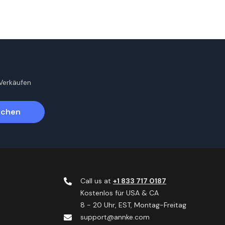
Verkäufen
ichen
Call us at
+1 833 717 0187
Kostenlos für USA & CA
8 - 20 Uhr, EST, Montag-Freitag
support@annke.com