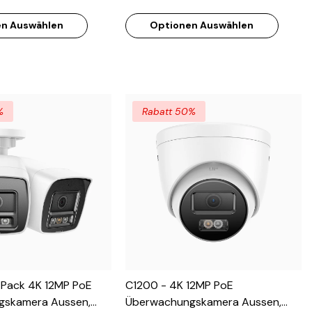
F/1.2 Superblende, 4-
Nachtsicht, F/1.2 Superblende, 4-
n Auswählen
Optionen Auswählen
ssignal, Eingebautes
In-1 Ausgangssignal, Eingebautes
67 Wetterfest
Mikrofon, IP67 Wetterfest
%
Rabatt 50%
-Pack 4K 12MP PoE
C1200 - 4K 12MP PoE
gskamera Aussen,
Überwachungskamera Aussen,