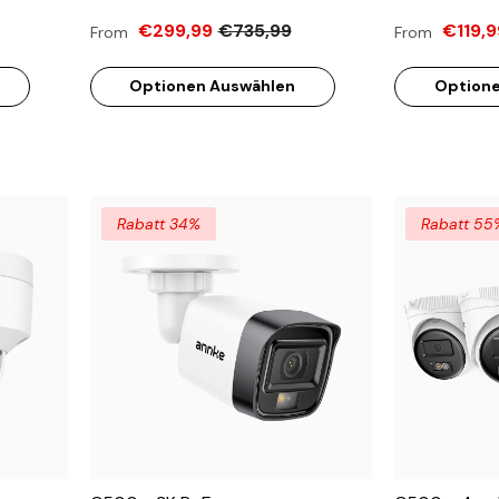
t-
Kameras, 1TB Integrierte
Farbe & IR N
€299,99
€735,99
€119,9
From
From
Festplatte, Farbe & IR Nachtsicht,
Von Mensche
Erkennung Von Menschen &
H.265+, Eing
Optionen Auswählen
Optione
Fahrzeugen, H.265+, Eingebautes
Max. 512 GB 
Mikrofon, Max. 512 GB Lokaler
Speicher, IP67
Rabatt 34%
Rabatt 55