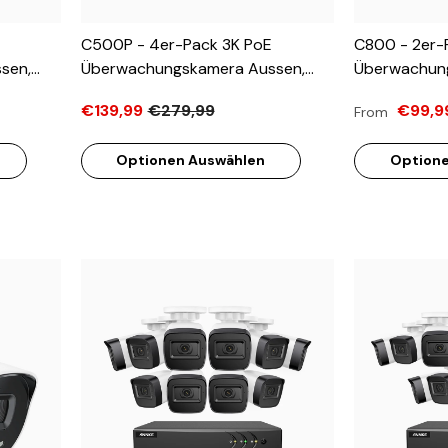
C500P - 4er-Pack 3K PoE
C800 - 2er-
sen,
Überwachungskamera Aussen,
Überwachun
72 ×
Farbe & IR Nachtsicht, 3072 ×
3840 X 2160 P
€139,99
€279,99
€99,9
From
 &
1728 @ 20 Fps, Personen- &
Nachtsicht,
-Wege-
Fahrzeugerkennung, Zwei-Wege-
Fahrzeugerk
Optionen Auswählen
Optione
Audio, IP67
Mikrofon, 96°
Unterstützt 
Version