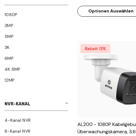
Zwei Lichtern Nachtsicht, F
Optionen Auswählen
Superblende, 4-In-1
1080P
Ausgangssignal, Eingebau
3MP
Mikrofon, IP67 Wetterfest
5MP
3K
Rabatt 13%
6MP
4K 8MP
12MP
NVR-KANAL
4-Kanal NVR
AL200 - 1080P Kabelgeb
8-Kanal NVR
Überwachungskamera, 3,