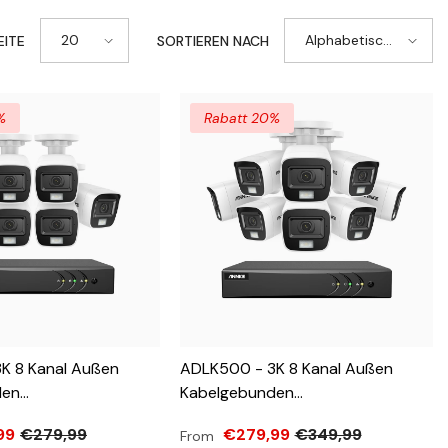
MX
20
Alphabetisch,
EITE
SORTIEREN NACH
SE
A-Z
%
Rabatt 20%
K 8 Kanal Außen
ADLK500 - 3K 8 Kanal Außen
den
Kabelgebunden
skamera-Set Mit 6
Überwachungskamera-Set Mit 8
99
€279,99
€279,99
€349,99
From
i Lichtern
Kameras, Zwei Lichtern