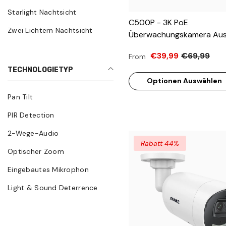
Starlight Nachtsicht
C500P - 3K PoE
Zwei Lichtern Nachtsicht
Überwachungskamera Aus
Farbe & IR Nachtsicht, 30
€39,99
€69,99
From
1728 @ 20 Fps, Personen-
TECHNOLOGIETYP
Fahrzeugerkennung, Zwei
Optionen Auswählen
Audio, IP67
Pan Tilt
PIR Detection
2-Wege-Audio
Rabatt 44%
Optischer Zoom
Eingebautes Mikrophon
Light & Sound Deterrence