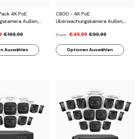
Pack 4K PoE
C800 - 4K PoE
gskamera Außen,
Überwachungskamera Außen,
ixel, Farbe & IR
3840 X 2160 Pixel, Farbe & IR
9
€199,99
€49,99
€99,99
From
 Personen- Und
Nachtsicht, Personen- Und
ennung, Eingebautes
Fahrzeugerkennung, Eingebautes
n Auswählen
Optionen Auswählen
 Sichtfeld,
Mikrofon, 96° Sichtfeld,
RTSP, Aktualisierte
Unterstützt RTSP, Aktualisierte
Version