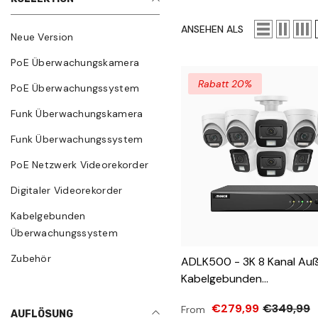
ANSEHEN ALS
Neue Version
PoE Überwachungskamera
Rabatt 20%
PoE Überwachungssystem
Funk Überwachungskamera
Funk Überwachungssystem
PoE Netzwerk Videorekorder
Digitaler Videorekorder
Kabelgebunden
Überwachungssystem
Zubehör
ADLK500 - 3K 8 Kanal Au
Kabelgebunden
Überwachungskamera-Set
€279,99
€349,99
From
Bullet Kameras & 4 Turm 
AUFLÖSUNG