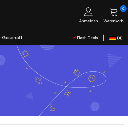
0
0
Ar
Anmelden
Warenkorb
r Geschäft
Flash Deals
DE
Global
EU
CA
AU
UK
FR
IT
ES
PL