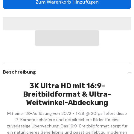
C500
C500
Zum Warenkorb Hinzufügen
-
-
3K
3K
PoE
PoE
Überwachungskamera
Überwachungskamera
Außen,
Außen,
Intelligente
Intelligente
Dual-
Dual-
Licht-
Licht-
Nachtsicht,
Nachtsicht,
3072
3072
×
×
1728
1728
@
@
20fps,
20fps,
intelligente
intelligente
Beschreibung
Erkennung
Erkennung
von
von
Personen
Personen
3K Ultra HD mit 16:9-
und
und
Fahrzeugen,
Fahrzeugen,
Breitbildformat & Ultra-
integriertes
integriertes
Mikrofon,
Mikrofon,
Weitwinkel-Abdeckung
IP67
IP67
Mit einer 3K-Auflösung von 3072 × 1728 @ 20fps liefert diese
IP-Kamera schärfere und detailreichere Bilder für eine
zuverlässige Überwachung. Das 16:9-Breitbildformat sorgt für
ein natürlicheres Seherlebnis und passt perfekt zu modernen