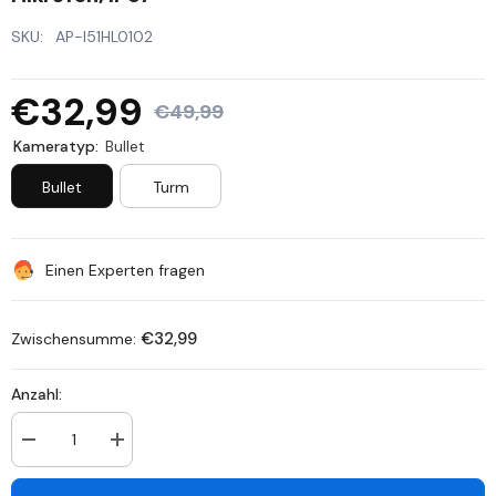
SKU:
AP-I51HL0102
€32,99
€49,99
Kameratyp:
Bullet
Bullet
Turm
Einen Experten fragen
€32,99
Zwischensumme:
Anzahl:
Anzahl
Anzahl
verringern
erhöhen
für
für