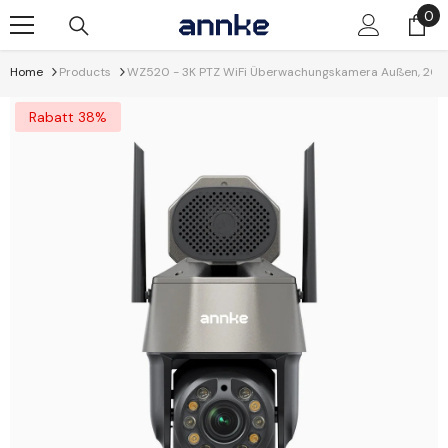
Zum Inhalt Springen
0
0
Art
Home
Products
WZ520 - 3K PTZ WiFi Überwachungskamera Außen, 20X Op
Rabatt 38%