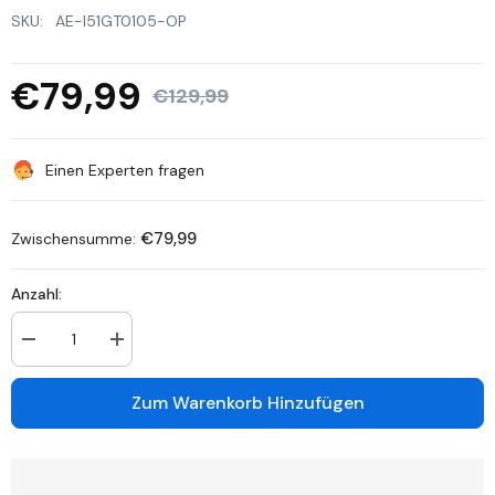
SKU:
AE-I51GT0105-OP
€79,99
€129,99
Einen Experten fragen
€79,99
Zwischensumme:
Anzahl:
Anzahl
Anzahl
verringern
erhöhen
für
für
WZ520
WZ520
Zum Warenkorb Hinzufügen
-
-
3K
3K
PTZ
PTZ
WiFi
WiFi
Überwachungskamera
Überwachungskamera