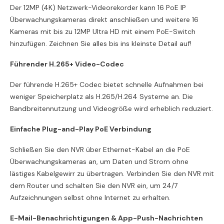
H.265+,
H.265+,
Der 12MP (4K) Netzwerk-Videorekorder kann 16 PoE IP
Bewegungserkennung,
Bewegungserkennung,
Fernzugriff
Fernzugriff
Überwachungskameras direkt anschließen und weitere 16
Kameras mit bis zu 12MP Ultra HD mit einem PoE-Switch
hinzufügen. Zeichnen Sie alles bis ins kleinste Detail auf!
Führender H.265+ Video-Codec
Der führende H.265+ Codec bietet schnelle Aufnahmen bei
weniger Speicherplatz als H.265/H.264 Systeme an. Die
Bandbreitennutzung und Videogröße wird erheblich reduziert.
Einfache Plug-and-Play PoE Verbindung
Schließen Sie den NVR über Ethernet-Kabel an die PoE
Überwachungskameras an, um Daten und Strom ohne
lästiges Kabelgewirr zu übertragen. Verbinden Sie den NVR mit
dem Router und schalten Sie den NVR ein, um 24/7
Aufzeichnungen selbst ohne Internet zu erhalten.
E-Mail-Benachrichtigungen & App-Push-Nachrichten