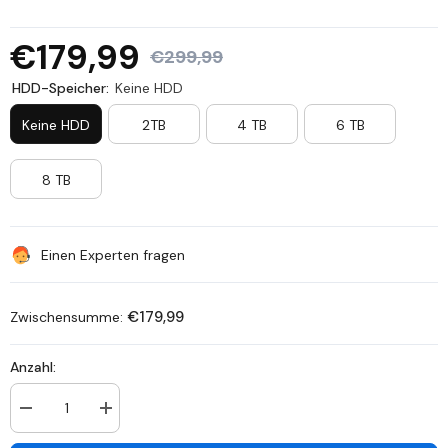
€179,99
€299,99
HDD-Speicher:
Keine HDD
Keine HDD
2TB
4 TB
6 TB
8 TB
Einen Experten fragen
€179,99
Zwischensumme:
Anzahl:
Anzahl
Anzahl
verringern
erhöhen
für
für