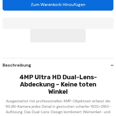
WCDS400
WCDS400
Zum Warenkorb Hinzufügen
–
–
4MP
4MP
8-
8-
Kanal
Kanal
Funk
Funk
Dual-
Dual-
Lens
Lens
Überwachungssystem
Überwachungssystem
Set
Set
mit
mit
4
4
Kameras,
Kameras,
2.4G/5G
2.4G/5G
Dualband-
Dualband-
WLAN,
WLAN,
Beschreibung
350°
350°
Pan
Pan
&amp;
&amp;
4MP Ultra HD Dual-Lens-
90°
90°
Tilt,
Tilt,
Abdeckung – Keine toten
Dual-
Dual-
Light
Light
Winkel
Nachtsicht,
Nachtsicht,
Bewegungserkennung,
Bewegungserkennung,
Zwei-
Zwei-
Ausgestattet mit professionellen 4MP-Objektiven erfasst die
Wege-
Wege-
WLAN-Kamera jedes Detail in gestochen scharfer 1920×2160-
Audio,
Audio,
Auflösung. Das Dual-Lens-Design kombiniert Weitwinkel- und
kompatibel
kompatibel
mit
mit