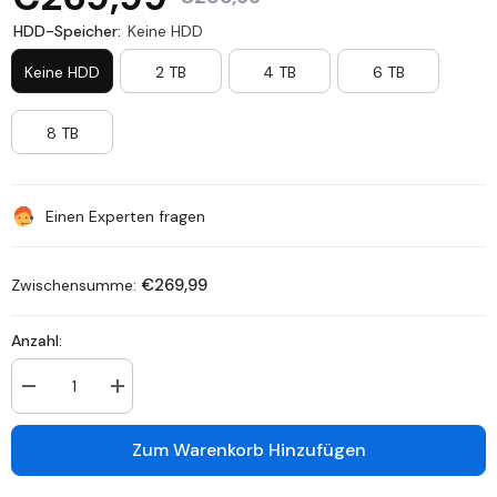
HDD-Speicher:
Keine HDD
Keine HDD
2 TB
4 TB
6 TB
8 TB
Einen Experten fragen
€269,99
Zwischensumme:
Anzahl:
Anzahl
Anzahl
verringern
erhöhen
für
für
DR168
DR168
Zum Warenkorb Hinzufügen
-
-
4K
4K
16
16