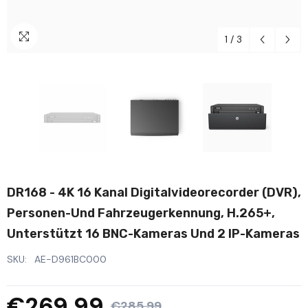
1
/
3
DR168 - 4K 16 Kanal Digitalvideorecorder (DVR),
Personen-Und Fahrzeugerkennung, H.265+,
Unterstützt 16 BNC-Kameras Und 2 IP-Kameras
SKU:
AE-D961BC000
€269,99
€285,99