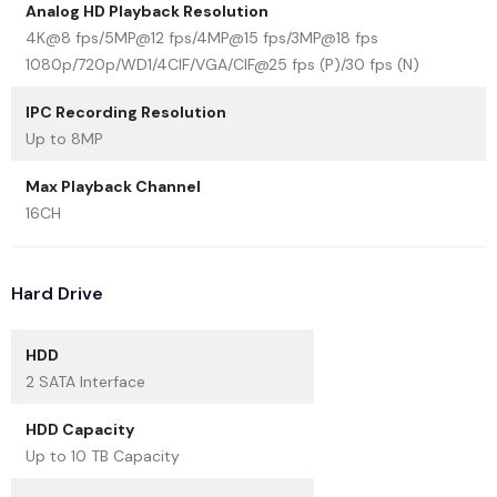
Analog HD Playback Resolution
4K@8 fps/5MP@12 fps/4MP@15 fps/3MP@18 fps
1080p/720p/WD1/4CIF/VGA/CIF@25 fps (P)/30 fps (N)
IPC Recording Resolution
Up to 8MP
Max Playback Channel
16CH
Hard Drive
HDD
2 SATA Interface
HDD Capacity
Up to 10 TB Capacity