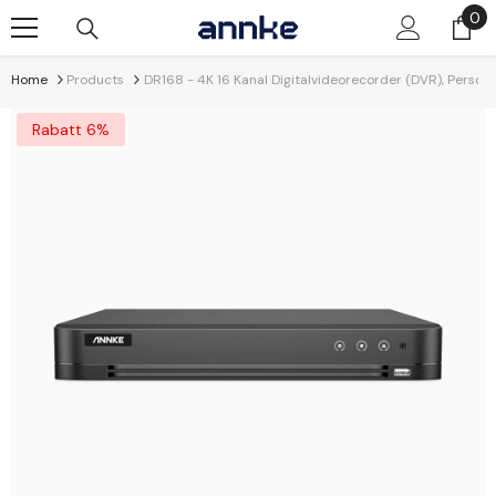
Zum Inhalt Springen
0
0
Art
Home
Products
DR168 - 4K 16 Kanal Digitalvideorecorder (DVR), Pers
Rabatt 6%