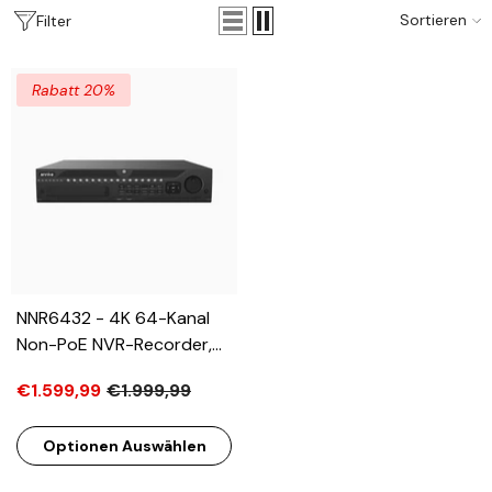
Sortieren
Filter
Rabatt 20%
NNR6432 - 4K 64-Kanal
Non-PoE NVR-Recorder,
32MP-Auflösung, 8
€1.599,99
€1.999,99
Festplattenschächte, Bis
Zu 112 TB Speicher, H.265+,
Optionen Auswählen
Unterstützt
Fisheye/Personenzählung/