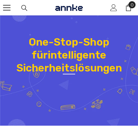
Zum Inhalt Springen
0
0
Art
One-Stop-Shop
fürintelligente
Sicherheitslösungen