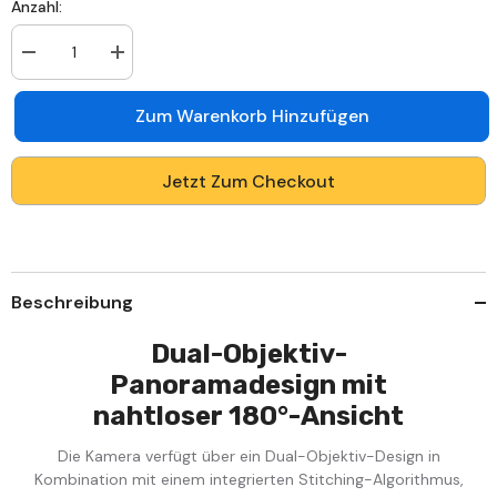
Anzahl:
Anzahl
Anzahl
verringern
erhöhen
für
für
ACDK500
ACDK500
Zum Warenkorb Hinzufügen
-
-
3K
3K
8
8
Kanal
Kanal
Jetzt Zum Checkout
außen
außen
Kabelgebunden
Kabelgebunden
Überwachungskamera-
Überwachungskamera-
Set
Set
mit
mit
8
8
Dual-
Dual-
Beschreibung
Objektiv
Objektiv
Kameras,
Kameras,
180°
180°
Dual-Objektiv-
Panoramaansicht,
Panoramaansicht,
intelligente
intelligente
Panoramadesign mit
Dual-
Dual-
Licht-
nahtloser 180°-Ansicht
Licht-
Nachtsicht,
Nachtsicht,
Eingebautes
Eingebautes
Die Kamera verfügt über ein Dual-Objektiv-Design in
Mikrophon,
Mikrophon,
IP67
IP67
Kombination mit einem integrierten Stitching-Algorithmus,
wasserdicht
wasserdicht