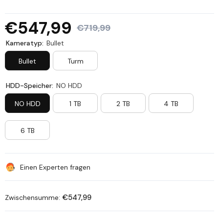
€547,99
€719,99
Kameratyp:
Bullet
Bullet
Turm
HDD-Speicher:
NO HDD
NO HDD
1 TB
2 TB
4 TB
6 TB
Einen Experten fragen
€547,99
Zwischensumme: