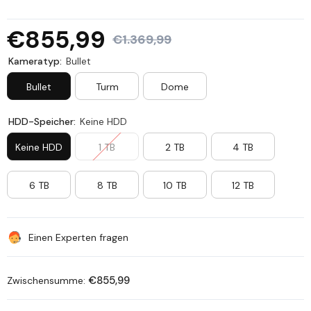
€855,99
€1.369,99
Kameratyp:
Bullet
Bullet
Turm
Dome
HDD-Speicher:
Keine HDD
Keine HDD
1 TB
2 TB
4 TB
6 TB
8 TB
10 TB
12 TB
Einen Experten fragen
€855,99
Zwischensumme: