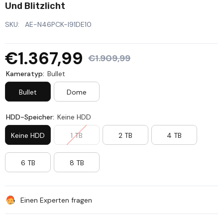
Und Blitzlicht
SKU:
AE-N46PCK-I91DE10
€1.367,99
€1.909,99
Kameratyp:
Bullet
Bullet
Dome
HDD-Speicher:
Keine HDD
Keine HDD
1 TB
2 TB
4 TB
6 TB
8 TB
Einen Experten fragen