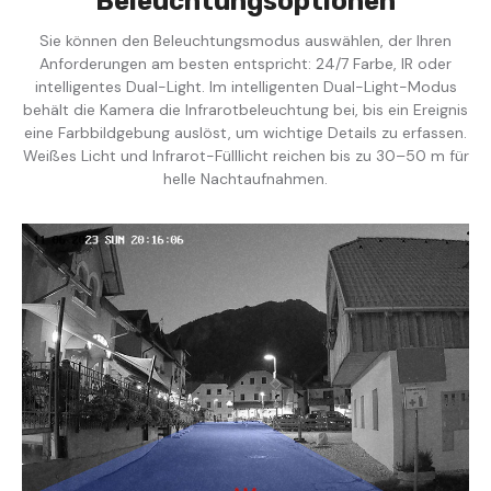
Beleuchtungsoptionen
Sie können den Beleuchtungsmodus auswählen, der Ihren
Anforderungen am besten entspricht: 24/7 Farbe, IR oder
intelligentes Dual-Light. Im intelligenten Dual-Light-Modus
behält die Kamera die Infrarotbeleuchtung bei, bis ein Ereignis
eine Farbbildgebung auslöst, um wichtige Details zu erfassen.
Weißes Licht und Infrarot-Fülllicht reichen bis zu 30–50 m für
helle Nachtaufnahmen.